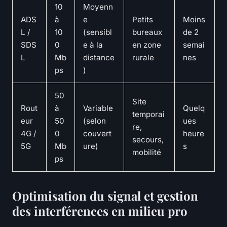
10
Moyenn
ADS
à
e
Petits
Moins
L /
10
(sensibl
bureaux
de 2
SDS
0
e à la
en zone
semai
L
Mb
distance
rurale
nes
ps
)
50
Site
Rout
à
Variable
Quelq
temporai
eur
50
(selon
ues
re,
4G /
0
couvert
heure
secours,
5G
Mb
ure)
s
mobilité
ps
Optimisation du signal et gestion
des interférences en milieu pro