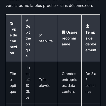
vers la borne la plus proche - sans déconnexion.
⚡
📶
Dé
⏱
Typ
bit
🏢 Usage
Temp
e de
✅
thé
recomm
s de
con
Stabilité
ori
andé
déploi
nexi
qu
ement
on
e
Ju
Fibr
sq
Grandes
De 2 à
e
u’à
Très
entrepris
6
opti
10
élevée
es, data
semai
que
Gb
centers
nes
ps