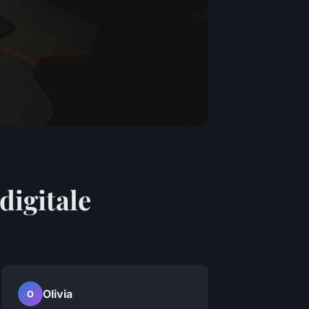
digitale
Olivia
O